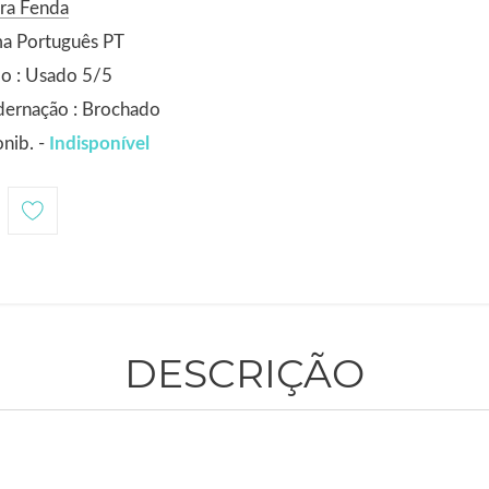
ra Fenda
ma Português PT
o : Usado 5/5
dernação : Brochado
nib. -
Indisponível
DESCRIÇÃO