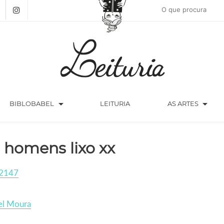
arrow_drop_down
arrow_drop_down
BIBLOBABEL
LEITURIA
AS ARTES
 homens lixo xx
2147
el Moura