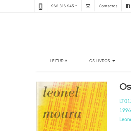
966 316 945 *
Contactos
arrow_drop_down
(CURRENT)
LEITURIA
OS LIVROS
Os
LT01
1996
Leon