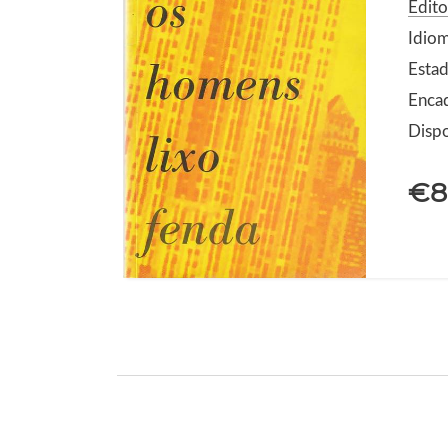
Edito
Idio
Estad
Enca
Dispo
€8