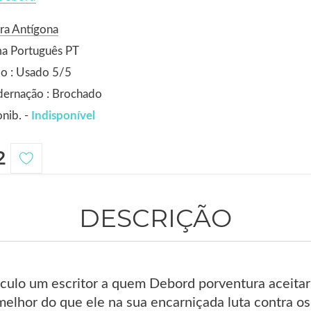
ra Antígona
ma Português PT
o : Usado 5/5
dernação : Brochado
nib. -
Indisponível
2
DESCRIÇÃO
éculo um escritor a quem Debord porventura aceitar
lhor do que ele na sua encarniçada luta contra os j