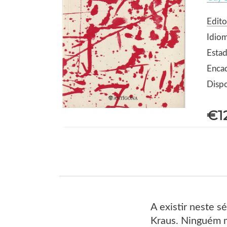
Edito
Idio
Estad
Enca
Dispo
€1
A existir neste s
Kraus. Ninguém me