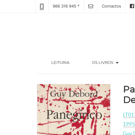
966 316 945 *
Contactos
arrow_drop_down
(CURRENT)
LEITURIA
OS LIVROS
Pa
De
LT01
1995
Guy 