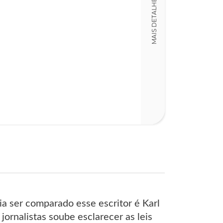
MAIS DETALHES
Detalhes físico
Dimensões
13,00 x 21,00 x
Nº Páginas
81
ia ser comparado esse escritor é Karl
ornalistas soube esclarecer as leis