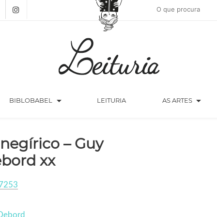
arrow_drop_down
arrow_drop_down
BIBLOBABEL
LEITURIA
AS ARTES
negírico – Guy
bord xx
7253
Debord