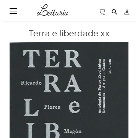
search
person_outline
Terra e liberdade xx