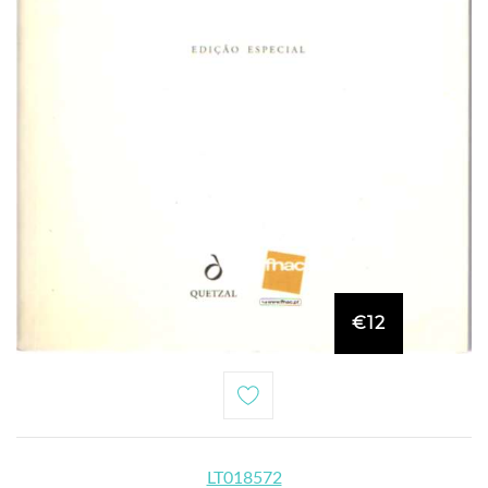
€12
LT018572