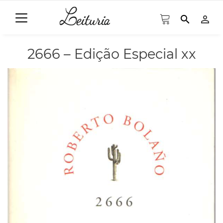
search
person_outline
2666 – Edição Especial xx