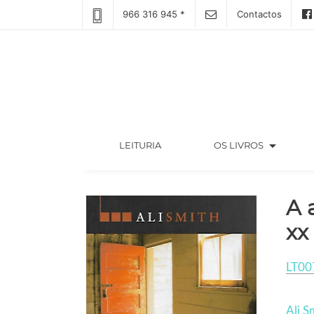
966 316 945 *
Contactos
arrow_drop_down
(CURRENT)
LEITURIA
OS LIVROS
A 
xx
LT00
Ali S