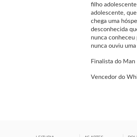
filho adolescente
adolescente, que
chega uma hóspede
desconhecida que
nunca conheceu 
nunca ouviu uma 
Finalista do Man
Vencedor do Whi
LEITURIA
AS ARTES
POL