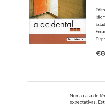
Edito
Idio
Estad
Enca
Dispo
€8
Numa casa de fér
expectativas. Es