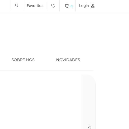
Favoritos
Login
person_outline
search
(0)
SOBRE NÓS
NOVIDADES
Código
LT007334