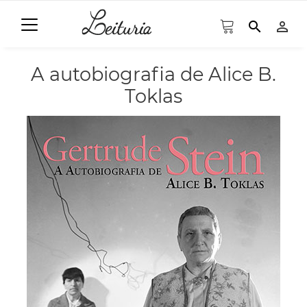
search
person_outline
A autobiografia de Alice B.
Toklas