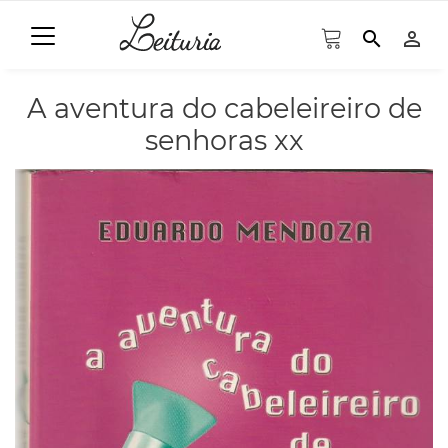
search
person_outline
A aventura do cabeleireiro de
senhoras xx