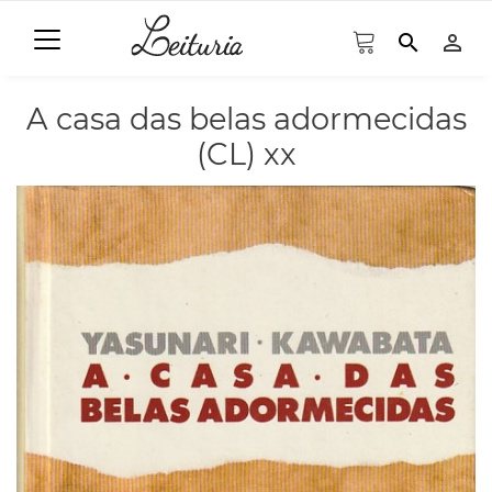
search
person_outline
A casa das belas adormecidas
(CL) xx