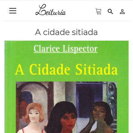
search
person_outline
A cidade sitiada