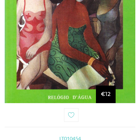
€12
LT010454