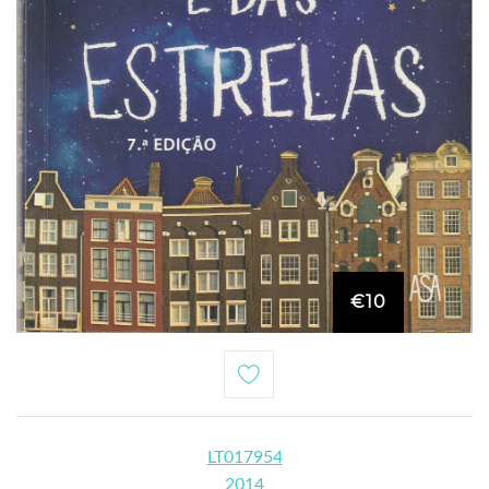
€10
LT017954
2014