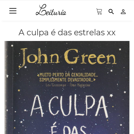
search
person_outline
A culpa é das estrelas xx