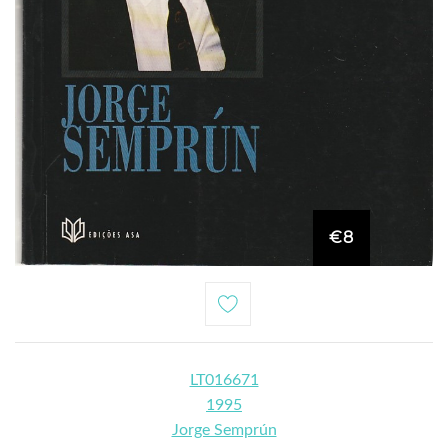
€8
LT016671
1995
Jorge Semprún