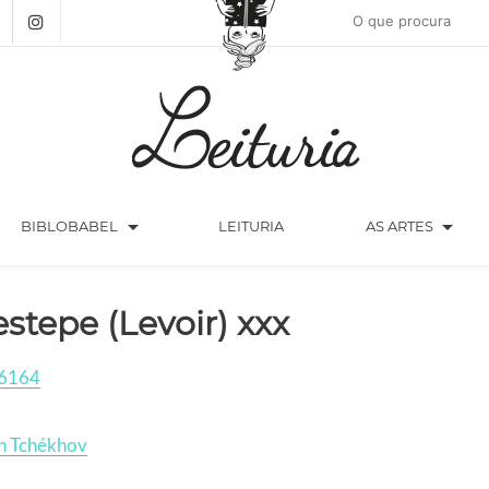
arrow_drop_down
arrow_drop_down
BIBLOBABEL
LEITURIA
AS ARTES
estepe (Levoir) xxx
6164
n Tchékhov