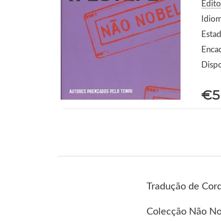
Edito
Idio
Estad
Enca
Dispo
€5
Tradução de Cord
Colecção Não No