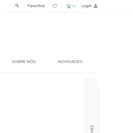
Favoritos
Login
person_outline
search
(0)
SOBRE NÓS
NOVIDADES
Código
LT006164