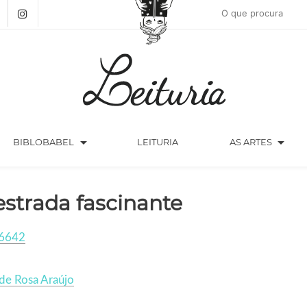
arrow_drop_down
arrow_drop_down
BIBLOBABEL
LEITURIA
AS ARTES
estrada fascinante
6642
de Rosa Araújo