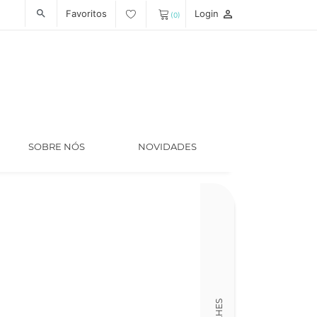
Favoritos
Login
person_outline
search
(0)
SOBRE NÓS
NOVIDADES
Código
LT006642