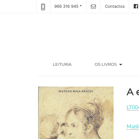
966 316 945 *
Contactos
arrow_drop_down
(CURRENT)
LEITURIA
OS LIVROS
A 
LT00
Matil