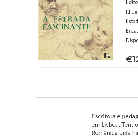
Edito
Idio
Estad
Enca
Dispo
€1
Escritora e peda
em Lisboa. Tendo 
Românica pela Fa