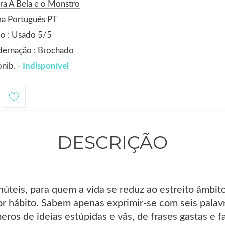
ra A Bela e o Monstro
ma Português PT
o : Usado 5/5
dernação : Brochado
nib. -
Indisponível
DESCRIÇÃO
núteis, para quem a vida se reduz ao estreito âmbi
r hábito. Sabem apenas exprimir-se com seis palav
ros de ideias estúpidas e vãs, de frases gastas e fa