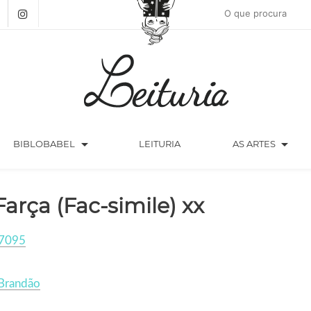
arrow_drop_down
arrow_drop_down
BIBLOBABEL
LEITURIA
AS ARTES
Farça (Fac-simile) xx
7095
 Brandão