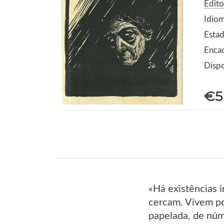
Edito
Idio
Estad
Enca
Dispo
€5
«Há existências i
cercam. Vivem po
papelada, de núme