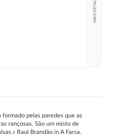
MAIS DETALHES
12,00 x 19,00 x
Nº Páginas
222
to formado pelas paredes que as
ras rançosas. São um misto de
lsas.» Raul Brandão in A Farsa.