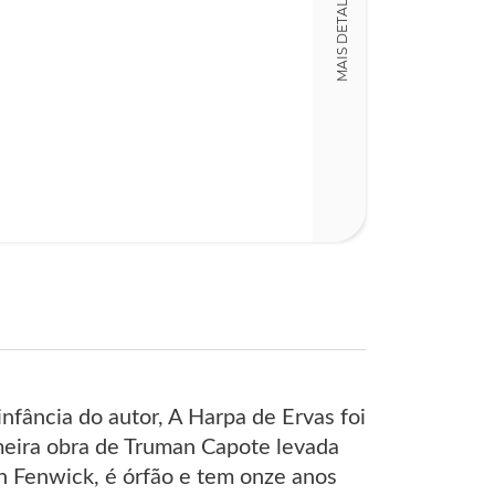
MAIS DETALHES
LT014317
Detalhes físico
Dimensões
12,00 x 18,00 x
Nº Páginas
154
fância do autor, A Harpa de Ervas foi
meira obra de Truman Capote levada
lin Fenwick, é órfão e tem onze anos