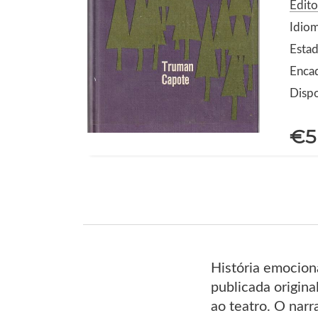
Edito
Idio
Estad
Encad
Dispo
€5
História emocion
publicada origin
ao teatro. O narr