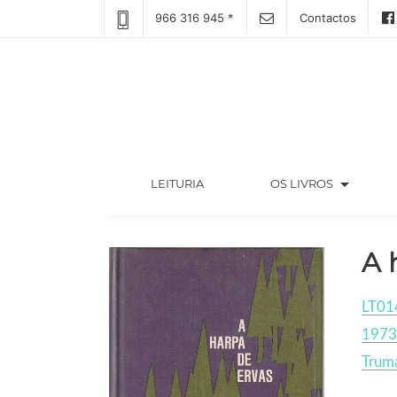
966 316 945 *
Contactos
arrow_drop_down
(CURRENT)
LEITURIA
OS LIVROS
A 
LT01
1973
Trum