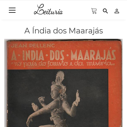
search
person_outline
A Índia dos Maarajás