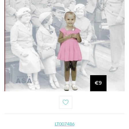
€9
LT007486