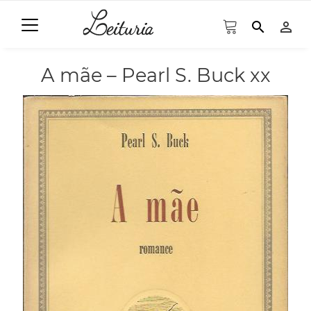
search
person_outline
A mãe – Pearl S. Buck xx