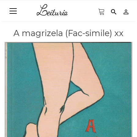
search
person_outline
A magrizela (Fac-simile) xx