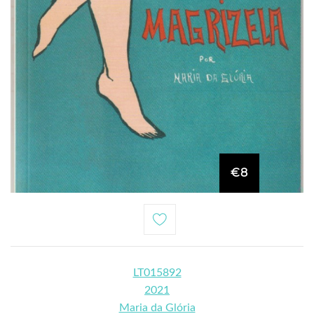
€8
LT015892
2021
Maria da Glória