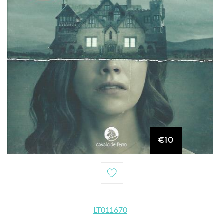
€10
LT011670