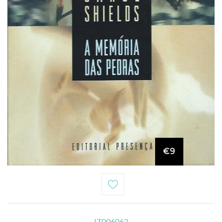
€9
LT006062