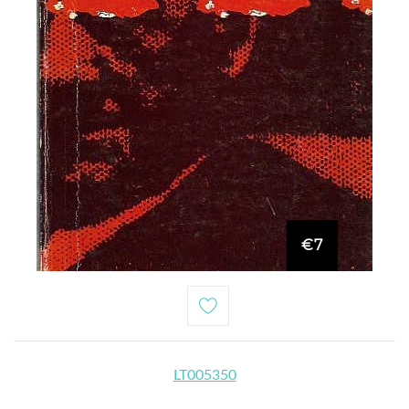
€7
LT005350