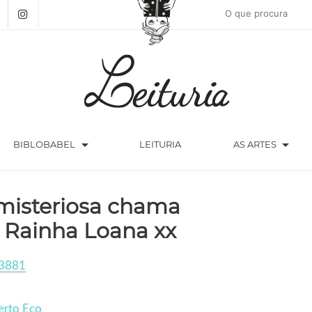
arrow_drop_down
arrow_drop_down
BIBLOBABEL
LEITURIA
AS ARTES
misteriosa chama
 Rainha Loana xx
3881
rto Eco