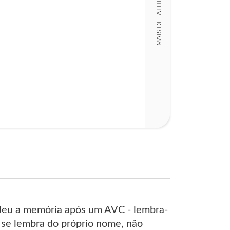
MAIS DETALHES
Detalhes físico
Dimensões
15,00 x 23,00 x
Nº Páginas
421
rdeu a memória após um AVC - lembra-
o se lembra do próprio nome, não