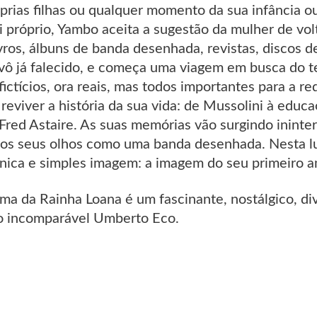
prias filhas ou qualquer momento da sua infância ou
 próprio, Yambo aceita a sugestão da mulher de vol
vros, álbuns de banda desenhada, revistas, discos d
vô já falecido, e começa uma viagem em busca do 
ictícios, ora reais, mas todos importantes para a re
eviver a história da sua vida: de Mussolini à educa
red Astaire. As suas memórias vão surgindo ininter
dos seus olhos como uma banda desenhada. Nesta l
nica e simples imagem: a imagem do seu primeiro a
ma da Rainha Loana é um fascinante, nostálgico, d
o incomparável Umberto Eco.