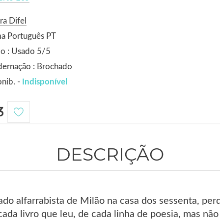
ra Difel
ma Português PT
o : Usado 5/5
dernação : Brochado
nib. -
Indisponível
3
DESCRIÇÃO
do alfarrabista de Milão na casa dos sessenta, pe
ada livro que leu, de cada linha de poesia, mas nã