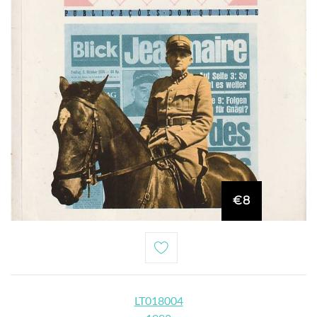
€8
LT018004