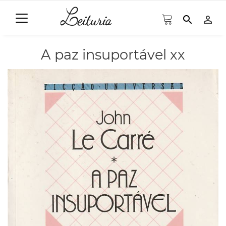
search
person_outline
A paz insuportável xx