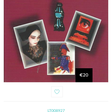
€20
LT008927