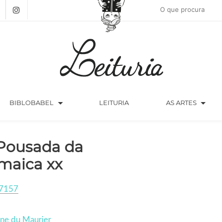
arrow_drop_down
arrow_drop_down
BIBLOBABEL
LEITURIA
AS ARTES
Pousada da
maica xx
7157
ne du Maurier