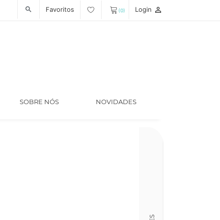
Favoritos
Login
person_outline
search
(0)
SOBRE NÓS
NOVIDADES
Código
LT007157