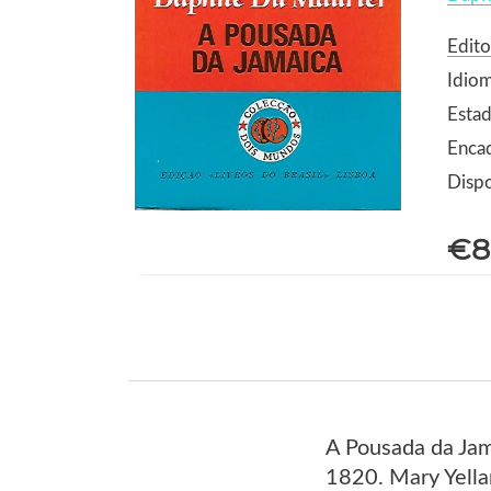
Edito
Idio
Estad
Enca
Dispo
€8
A Pousada da Jam
1820. Mary Yellan