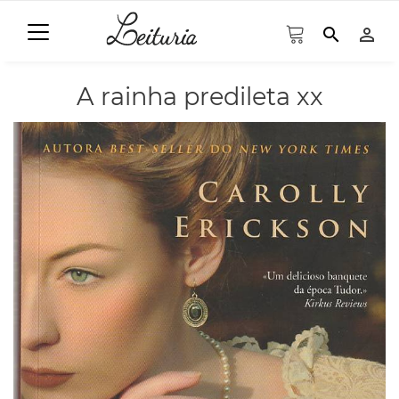
search
person_outline
A rainha predileta xx