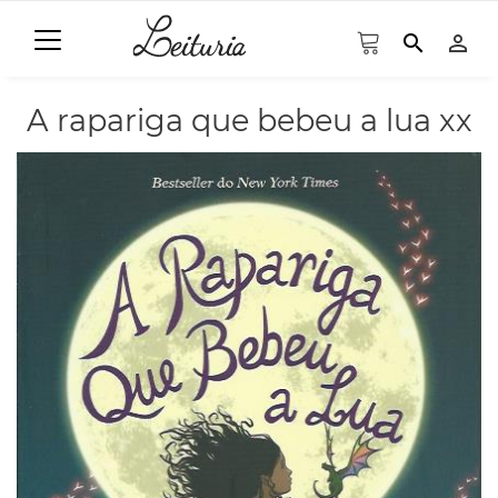
search
person_outline
A rapariga que bebeu a lua xx