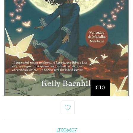
€10
LT006607