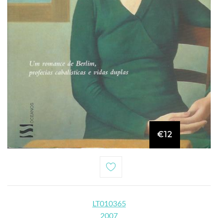
€12
LT010365
2007