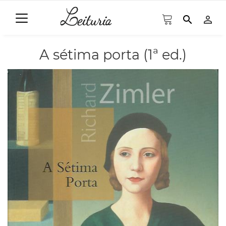
search
person_outline
A sétima porta (1ª ed.)