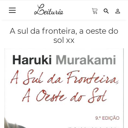
search
person_outline
A sul da fronteira, a oeste do
sol xx