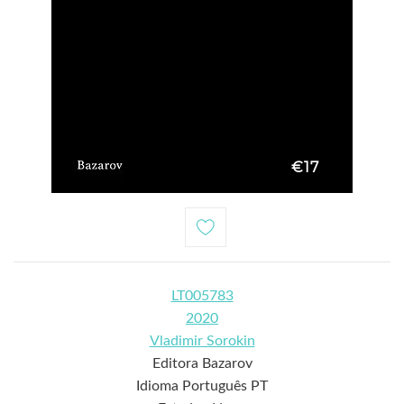
€17
LT005783
2020
Vladimir Sorokin
Editora Bazarov
Idioma Português PT