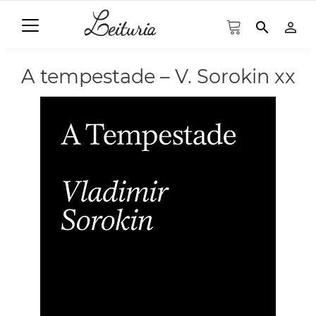
search
person_outline
A tempestade – V. Sorokin xx