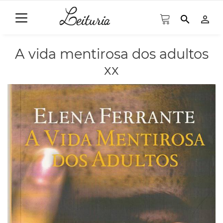
search
person_outline
A vida mentirosa dos adultos
xx