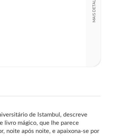
MAIS DETALHES
15,00 x 23,00 x
Nº Páginas
293
iversitário de Istambul, descreve
e livro mágico, que lhe parece
r, noite após noite, e apaixona-se por