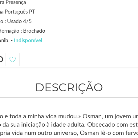
ra Presença
ma Português PT
o : Usado 4/5
dernação : Brochado
nib. -
Indisponível
0
DESCRIÇÃO
vro e toda a minha vida mudou.» Osman, um jovem un
 da sua iniciação à idade adulta. Obcecado com est
pria vida num outro universo, Osman lê-o com fervo