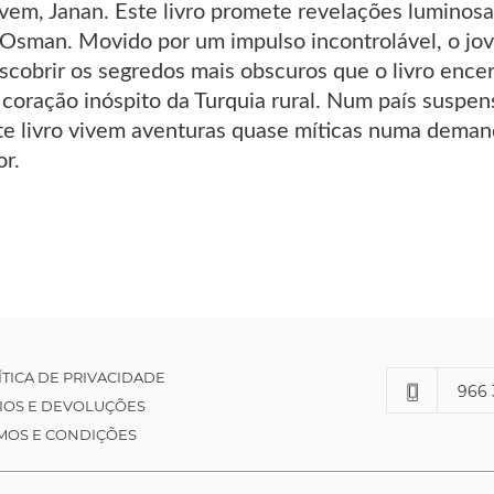
vem, Janan. Este livro promete revelações luminosas
sman. Movido por um impulso incontrolável, o jov
scobrir os segredos mais obscuros que o livro encer
 coração inóspito da Turquia rural. Num país suspen
e livro vivem aventuras quase míticas numa demand
r.
ÍTICA DE PRIVACIDADE
966 
IOS E DEVOLUÇÕES
MOS E CONDIÇÕES