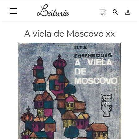
search
person_outline
A viela de Moscovo xx