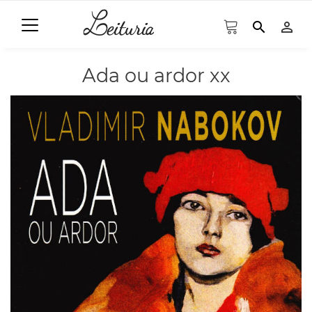
search
person_outline
Ada ou ardor xx