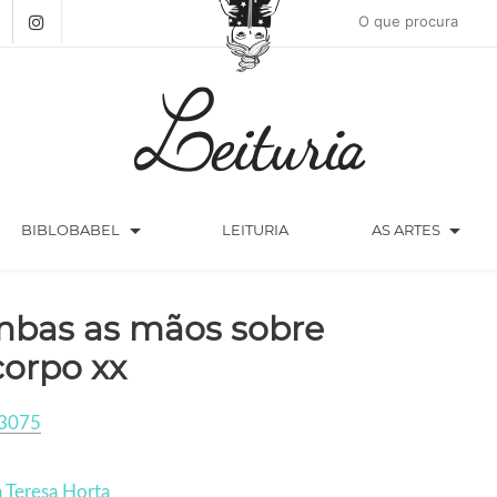
arrow_drop_down
arrow_drop_down
BIBLOBABEL
LEITURIA
AS ARTES
bas as mãos sobre
corpo xx
3075
 Teresa Horta