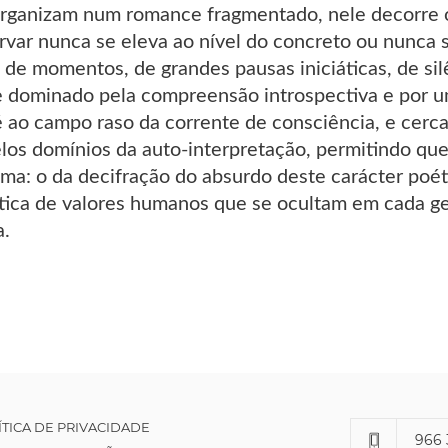
organizam num romance fragmentado, nele decorre o
arvar nunca se eleva ao nível do concreto ou nunca s
o de momentos, de grandes pausas iniciáticas, de si
e dominado pela compreensão introspectiva e por um
 ao campo raso da corrente de consciência, e cerca
os domínios da auto-interpretação, permitindo que 
ma: o da decifração do absurdo deste carácter poéti
ica de valores humanos que se ocultam em cada g
a.
ÍTICA DE PRIVACIDADE
966 