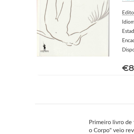
Edit
Idio
Estad
Enca
Dispo
€8
Primeiro livro d
o Corpo" veio rev