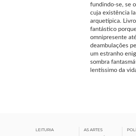
fundindo-se, se 
cuja existência l
arquetípica. Livr
fantástico porqu
omnipresente até
deambulações pel
um estranho enig
sombra fantasmát
lentíssimo da vid
LEITURIA
AS ARTES
POL