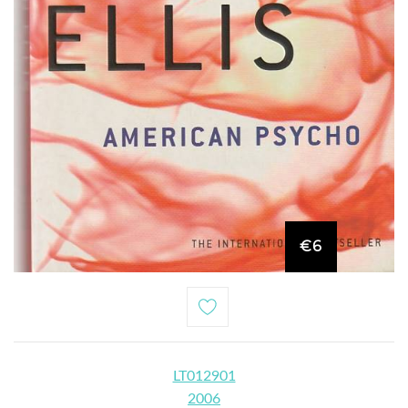
€6
LT012901
2006