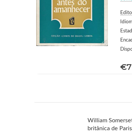
Edito
Idio
Estad
Enca
Dispo
€7
William Somerset
britânica de Pari