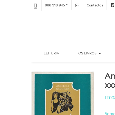
966 316 945 *
Contactos
arrow_drop_down
(CURRENT)
LEITURIA
OS LIVROS
An
xx
LT00
Some