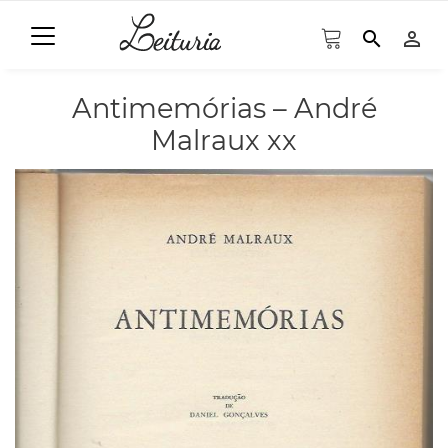
search
person_outline
Antimemórias – André
Malraux xx