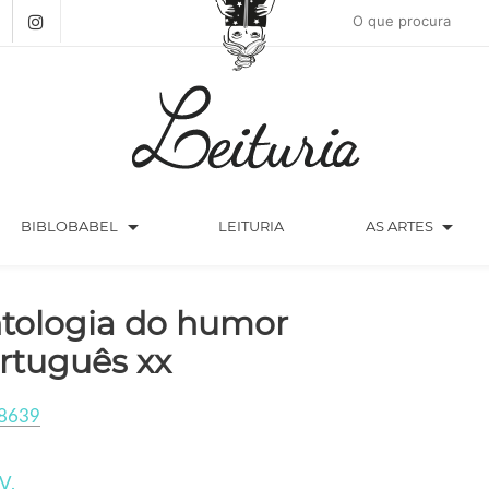
arrow_drop_down
arrow_drop_down
BIBLOBABEL
LEITURIA
AS ARTES
tologia do humor
rtuguês xx
8639
V.