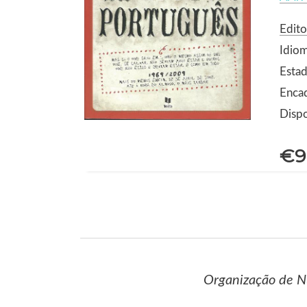
Edito
Idio
Estad
Enca
Dispo
€9
Organização de Nu