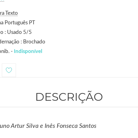
ra Texto
ma Português PT
o : Usado 5/5
dernação : Brochado
nib. -
Indisponível
DESCRIÇÃO
no Artur Silva e Inês Fonseca Santos