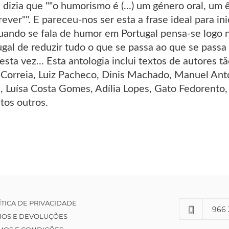
 dizia que ""o humorismo é (...) um género oral, um 
ever"". E pareceu-nos ser esta a frase ideal para in
uando se fala de humor em Portugal pensa-se logo n
ugal de reduzir tudo o que se passa ao que se pass
sta vez... Esta antologia inclui textos de autores 
a Correia, Luiz Pacheco, Dinis Machado, Manuel Antó
e, Luísa Costa Gomes, Adília Lopes, Gato Fedorento,
ntos outros.
ÍTICA DE PRIVACIDADE
966 
IOS E DEVOLUÇÕES