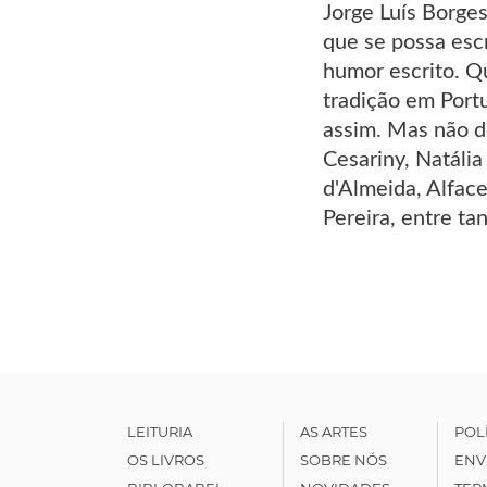
Jorge Luís Borges
que se possa escr
humor escrito. Q
tradição em Port
assim. Mas não de
Cesariny, Natáli
d'Almeida, Alfac
Pereira, entre ta
LEITURIA
AS ARTES
POL
OS LIVROS
SOBRE NÓS
ENV