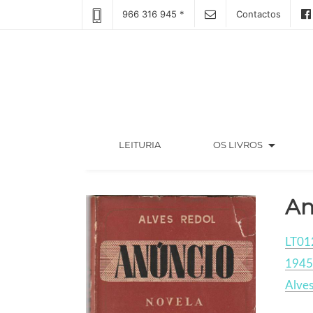
966 316 945 *
Contactos
arrow_drop_down
(CURRENT)
LEITURIA
OS LIVROS
An
LT01
1945
Alves