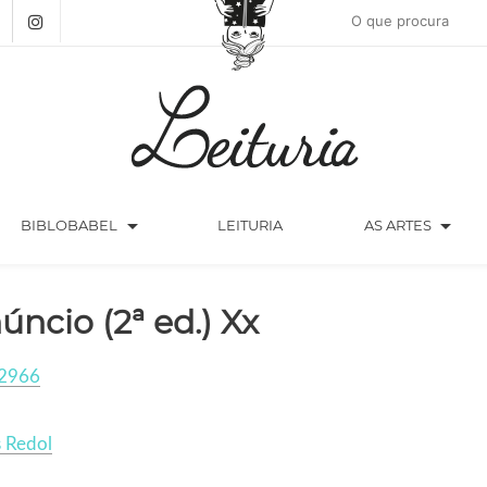
arrow_drop_down
arrow_drop_down
BIBLOBABEL
LEITURIA
AS ARTES
úncio (2ª ed.) Xx
2966
 Redol