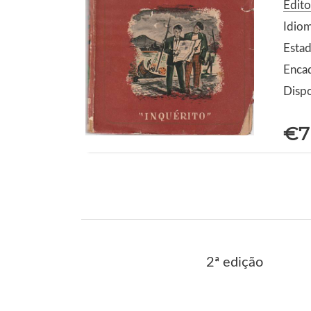
Edito
Idio
Estad
Enca
Dispo
€7
2ª edição