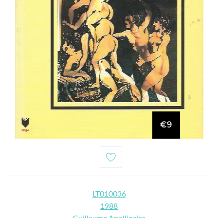
€9
LT010036
1988