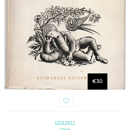
€30
LT013911
1965