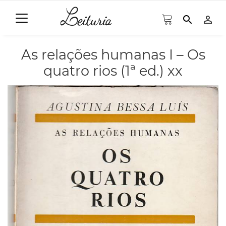
search
person_outline
As relações humanas I – Os
quatro rios (1ª ed.) xx