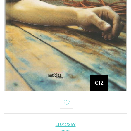
€12
LT012369