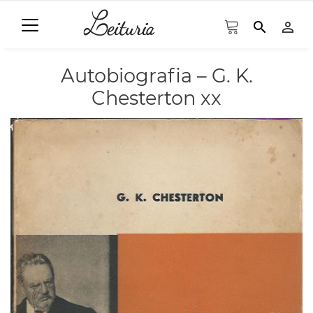
search
person_outline
Autobiografia – G. K.
Chesterton xx