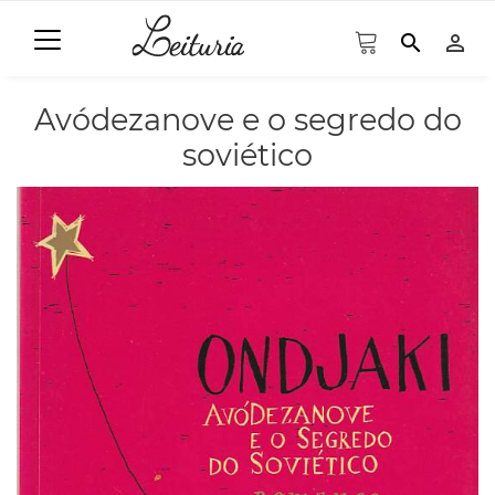
search
person_outline
Avódezanove e o segredo do
soviético