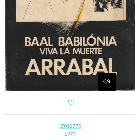
€9
LT012775
1977