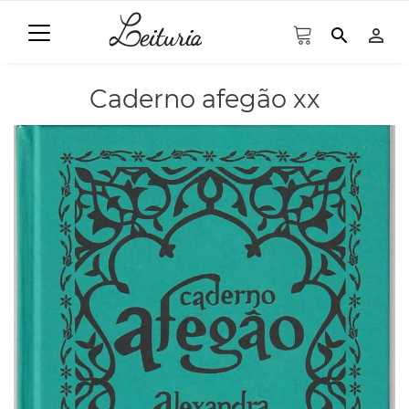
search
person_outline
Caderno afegão xx