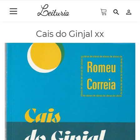
search
person_outline
Cais do Ginjal xx