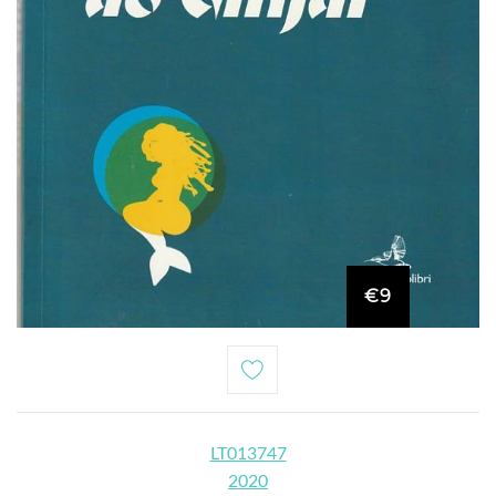
€9
LT013747
2020