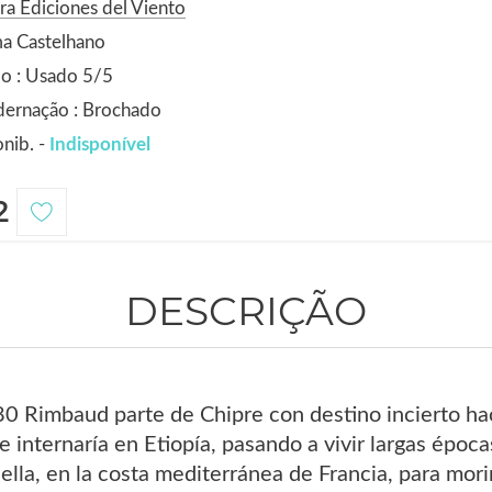
ra Ediciones del Viento
a Castelhano
o : Usado 5/5
dernação : Brochado
nib. -
Indisponível
2
DESCRIÇÃO
0 Rimbaud parte de Chipre con destino incierto hac
se internaría en Etiopía, pasando a vivir largas épo
ella, en la costa mediterránea de Francia, para mori