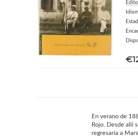
Edito
Idiom
Estad
Enca
Dispo
€1
En verano de 188
Rojo. Desde allí 
regresaría a Mars