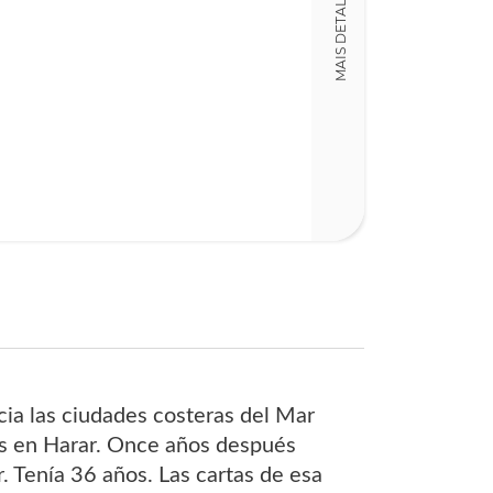
MAIS DETALHES
LT016472
Detalhes físico
Dimensões
16,00 x 24,00 x
Nº Páginas
245
ia las ciudades costeras del Mar
cas en Harar. Once años después
r. Tenía 36 años. Las cartas de esa