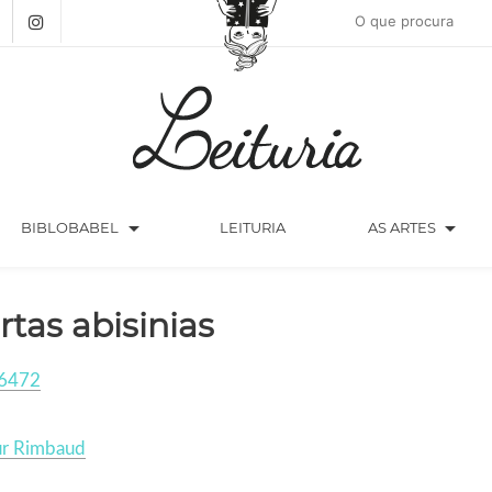
arrow_drop_down
arrow_drop_down
BIBLOBABEL
LEITURIA
AS ARTES
rtas abisinias
6472
ur Rimbaud